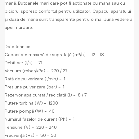
mână. Butoanele mari care pot fi acționate cu mâna sau cu
piciorul sporesc confortul pentru utilizator. Capacul aparatului
și duza de mână sunt transparente pentru o mai bună vedere a
apei murdare.
Date tehnice
Capacitate maximă de suprafață (m²/h)
- 12 - 18
Debit aer (l/s)
- 71
Vacuum (mbar/kPa)
- 270 / 27
Rată de pulverizare (l/min)
- 1
Presiune pulverizare (bar)
- 1
Rezervor apă curată / reciclată (l)
- 8 / 7
Putere turbina (W)
- 1200
Putere pompă (W)
- 40
Numărul fazelor de curent (Ph)
- 1
Tensiune (V)
- 220 - 240
Frecvență (Hz)
- 50 - 60