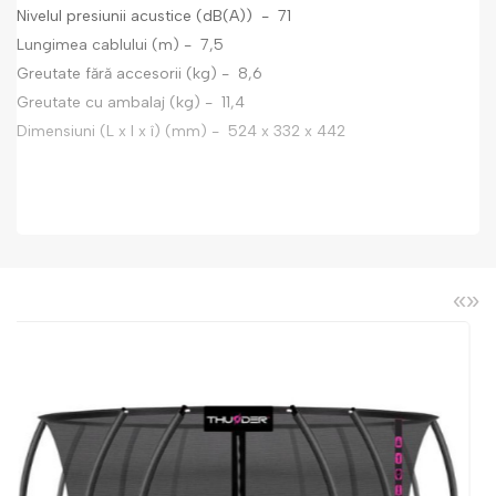
Nivelul presiunii acustice (dB(A))
- 71
Lungimea cablului (m)
- 7,5
Greutate fără accesorii (kg)
- 8,6
Greutate cu ambalaj (kg)
- 11,4
Dimensiuni (L x l x î) (mm)
- 524 x 332 x 442
«
»