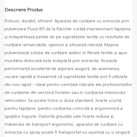
Descriere Produs
Robust, durabil, eficient: Aparatul de curățare cu extracție prin
pulverizare Puzzi 8/1 de la Kärcher curăță impresionant tapițeria
și îndepărtează petele de pe suprafețele textile cu rezultate de
curățare remarcabile, igienice și eficiență ridicată. Mașina
pulverizează soluția de curățare adânc în fibrele textile și apoi
murdăria dislocată este îndepărtă prin extractie. Această
performanță excelentă de aspirare asigură, de asemenea,
uscare rapidă și înseamnă că suprafețele textile pot fi utilizate
din nou rapid - ideal pentru cerințele ridicate ale profesioniștilor
de curățenie din sectorul hotelier sau în curățarea interiorului
vehiculelor. Se poate folosi și duza standard, foarte scurtă
pentru tapițerie, pentru curățarea comodă și ergonomică a
spațiilor înguste. Datorită greutății sale foarte reduse și
mânerului de transport ergonomic, aparatul de curățare cu
extracție cu spray poate fi transportat cu ușurință cu o singură