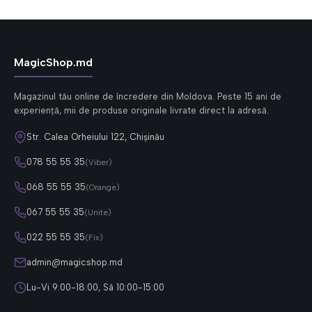
MagicShop.md
Magazinul tău online de încredere din Moldova. Peste 15 ani de
experiență, mii de produse originale livrate direct la adresă.
Str. Calea Orheiului 122, Chișinău
078 55 55 35
(Viber)
068 55 55 35
(Orange)
067 55 55 35
(Unite)
022 55 55 35
(Fix)
admin@magicshop.md
Lu-Vi 9:00-18:00, Sâ 10:00-15:00