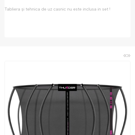
Tabliera și tehnica de uz casnic nu este inclusa in set !
«
»