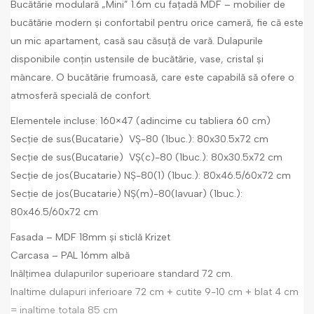
Bucătărie modulară „Mini” 1.6m cu fațadă MDF – mobilier de
bucătărie modern și confortabil pentru orice cameră, fie că este
un mic apartament, casă sau căsuță de vară. Dulapurile
disponibile conțin ustensile de bucătărie, vase, cristal și
mâncare. O bucătărie frumoasă, care este capabilă să ofere o
atmosferă specială de confort.
Elementele incluse: 160×47 (adincime cu tabliera 60 cm)
Secție de sus(Bucatarie) VȘ-80 (1buc.): 80х30.5х72 cm
Secție de sus(Bucatarie) VȘ(c)-80 (1buc.): 80х30.5х72 cm
Secție de jos(Bucatarie) NȘ-80(1) (1buc.): 80х46.5/60х72 cm
Secție de jos(Bucatarie) NȘ(m)-80(lavuar) (1buc.):
80х46.5/60х72 cm
Fasada – MDF 18mm și sticlă Krizet
Carcasa – PAL 16mm albă
Inălțimea dulapurilor superioare standard 72 cm.
Inaltime dulapuri inferioare 72 cm + cutite 9-10 cm + blat 4 cm
= inaltime totala 85 cm