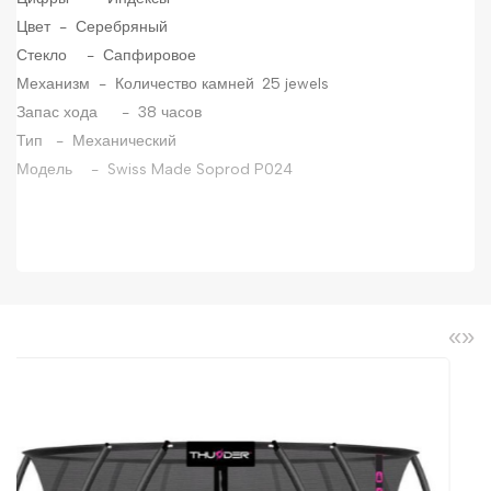
Цвет - Серебряный
Стекло
- Сапфировое
Механизм - Количество камней
25 jewels
Запас хода
- 38 часов
Тип
- Механический
Модель
- Swiss Made Soprod P024
«
»