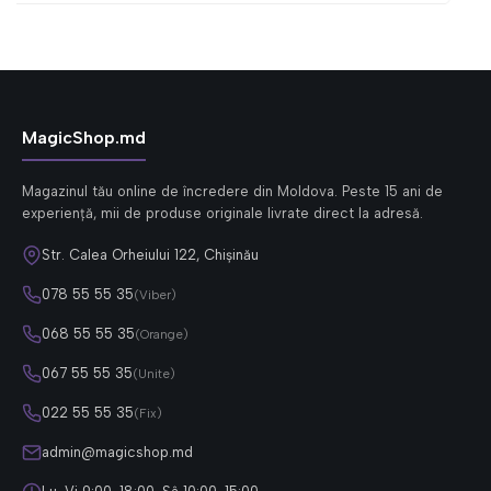
MagicShop.md
Magazinul tău online de încredere din Moldova. Peste 15 ani de
experiență, mii de produse originale livrate direct la adresă.
Str. Calea Orheiului 122, Chișinău
078 55 55 35
(Viber)
068 55 55 35
(Orange)
067 55 55 35
(Unite)
022 55 55 35
(Fix)
admin@magicshop.md