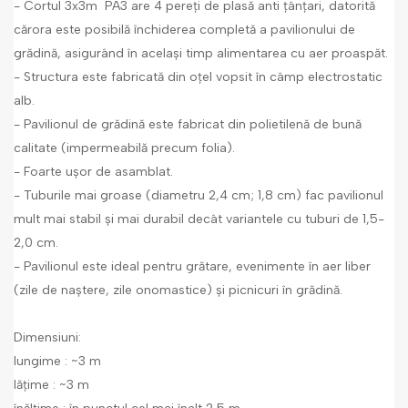
- Cortul 3x3m PA3 are 4 pereți de plasă anti țânțari, datorită
cărora este posibilă închiderea completă a pavilionului de
grădină, asigurând în același timp alimentarea cu aer proaspăt.
- Structura este fabricată din oțel vopsit în câmp electrostatic
alb.
- Pavilionul de grădină este fabricat din polietilenă de bună
calitate (impermeabilă precum folia).
- Foarte ușor de asamblat.
- Tuburile mai groase (diametru 2,4 cm; 1,8 cm) fac pavilionul
mult mai stabil și mai durabil decât variantele cu tuburi de 1,5-
2,0 cm.
- Pavilionul este ideal pentru grătare, evenimente în aer liber
(zile de naștere, zile onomastice) și picnicuri în grădină.
Dimensiuni:
lungime : ~3 m
lățime : ~3 m