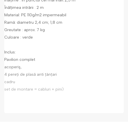
înălțime : în punctul cel mai înalt 2,5 m
Înălțimea intrării : 2 m
Material: PE 110g/m2 impermeabil
Ramă: diametru 2,4 cm; 1,8 cm
Greutate : aprox. 7 kg
Culoare : verde
Inclus:
Pavilion complet
acoperiş,
4 pereți de plasă anti țânțari
cadru
set de montare = cabluri + pini)