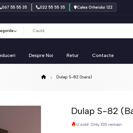
067 55 55 35
022 55 55 35
Calea Orheiului 122
egoriile
educeri
Despre Noi
Retur
Contacte
Dulap S-82 (bara)
Dulap S-82 (b
0 sold. Only 100 remain