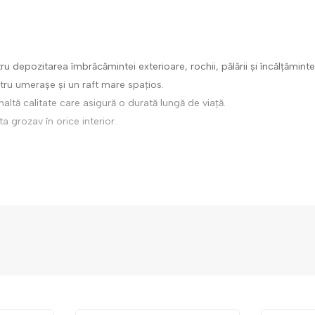
u depozitarea îmbrăcămintei exterioare, rochii, pălării și încălțăminte
ru umerașe și un raft mare spațios.
naltă calitate care asigură o durată lungă de viață.
a grozav în orice interior.