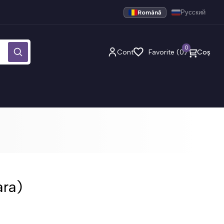
Română
Русский
0
Cont
Favorite (0)
Coș
ara)