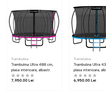
a
Trambulina
a Ultra 488 cm,
Trambulina Ultra 435 cm,
ioara, albastr..
plasa interioara, albastr..
 Lei
6,950.00 Lei