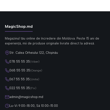
MagicShop.md
Magazinul tău online de încredere din Moldova. Peste 15 ani de
experiență, mii de produse originale livrate direct la adresă.
Str. Calea Orheiului 122, Chișinău
078 55 55 35
(Viber)
068 55 55 35
(Orange)
067 55 55 35
(Unite)
022 55 55 35
(Fix)
admin@magicshop.md
Lu-Vi 9:00-18:00, Sâ 10:00-15:00