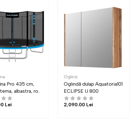
Oglinzi
Mese de revis
Oglindă dulap Aquatoria101
Masa Indart 
..
ECLIPSE U 800
03 (83x83 c
2,090.00 Lei
4,300.00 Le