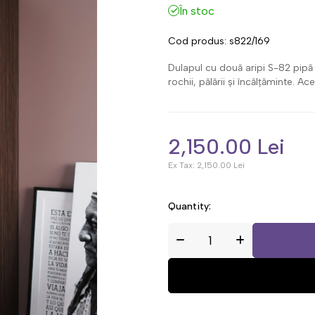
În stoc
Cod produs:
s822/169
Dulapul cu două aripi S-82 pipă
rochii, pălării și încălțăminte.
2,150.00 Lei
Ex Tax:
2,150.00 Lei
Quantity: