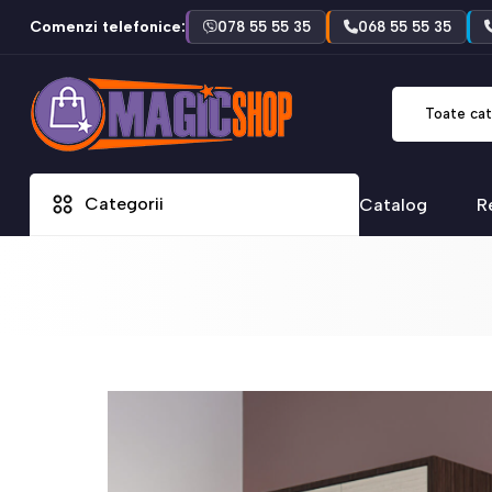
Comenzi telefonice:
078 55 55 35
068 55 55 35
Toate cat
Categorii
Catalog
R