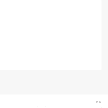
.
«
»