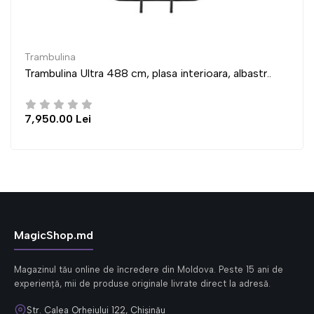
Trambulina
 488 cm, plasa interioara, albastr..
Trambulina Ultra
6,950.00 Lei
MagicShop.md
Magazinul tău online de încredere din Moldova. Peste 15 ani de
experiență, mii de produse originale livrate direct la adresă.
Str. Calea Orheiului 122, Chișinău