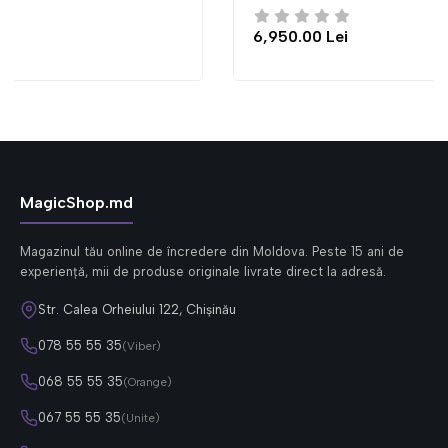
6,950.00 Lei
MagicShop.md
Magazinul tău online de încredere din Moldova. Peste 15 ani de
experiență, mii de produse originale livrate direct la adresă.
Str. Calea Orheiului 122, Chișinău
078 55 55 35
(Viber)
068 55 55 35
(Orange)
067 55 55 35
(Unite)