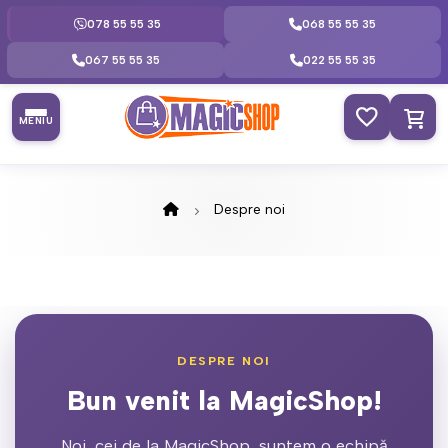
078 55 55 35
068 55 55 35
067 55 55 35
022 55 55 35
MENIU
Despre noi
DESPRE NOI
Bun venit la MagicShop!
Noi, cei de la MagicShop, suntem o echipă