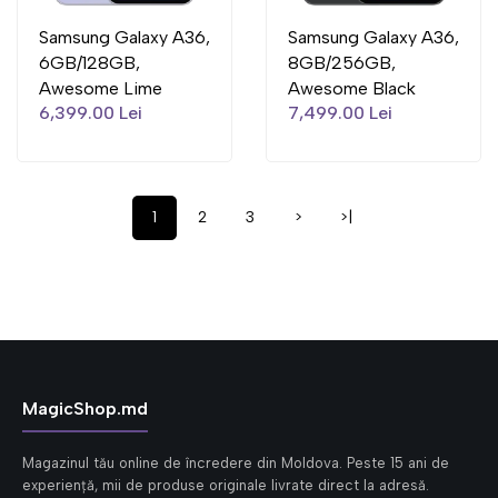
Samsung Galaxy A36,
Samsung Galaxy A36,
6GB/128GB,
8GB/256GB,
Awesome Lime
Awesome Black
6,399.00 Lei
7,499.00 Lei
1
2
3
>
>|
MagicShop.md
Magazinul tău online de încredere din Moldova. Peste 15 ani de
experiență, mii de produse originale livrate direct la adresă.