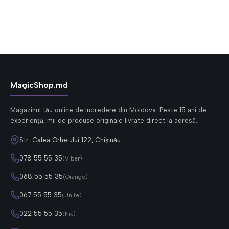
MagicShop.md
Magazinul tău online de încredere din Moldova. Peste 15 ani de
experiență, mii de produse originale livrate direct la adresă.
Str. Calea Orheiului 122, Chișinău
078 55 55 35
(Viber)
068 55 55 35
(Orange)
067 55 55 35
(Unite)
022 55 55 35
(Fix)