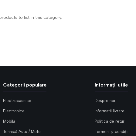
roducts to list in this category.
Categorii populare
Informații utile
Electrocasnice
Despre noi
Electronice
Informații livrare
Mobilă
Politica de retur
Tehnică Auto / Moto
Termeni și condiții