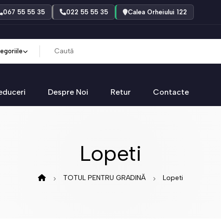
067 55 55 35
022 55 55 35
Calea Orheiului 122
egoriile
educeri
Despre Noi
Retur
Contacte
Lopeti
TOTUL PENTRU GRADINĂ
Lopeti