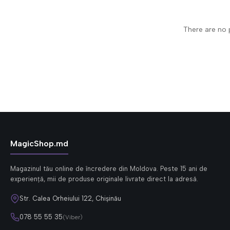
There are no p
MagicShop.md
Magazinul tău online de încredere din Moldova. Peste 15 ani de
experiență, mii de produse originale livrate direct la adresă.
Str. Calea Orheiului 122, Chișinău
078 55 55 35
(Viber)