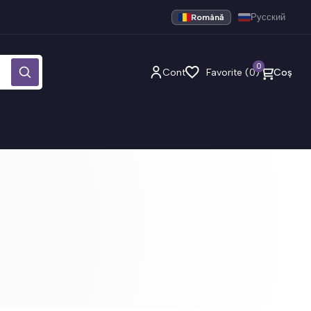
Română
Русский
0
Cont
Favorite (0)
Coș