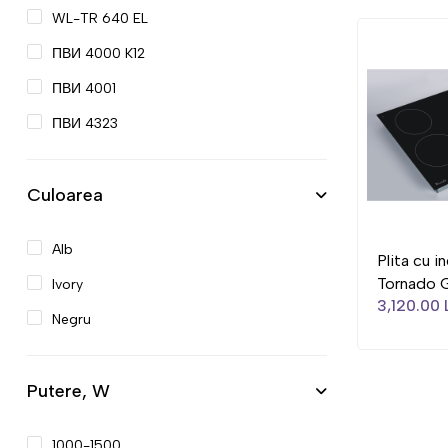
WL-TR 640 EL
ПВИ 4000 K12
ПВИ 4001
ПВИ 4323
Culoarea
Alb
Plita cu i
Tornado
Ivory
3,120.00 
Negru
Putere, W
1000-1500