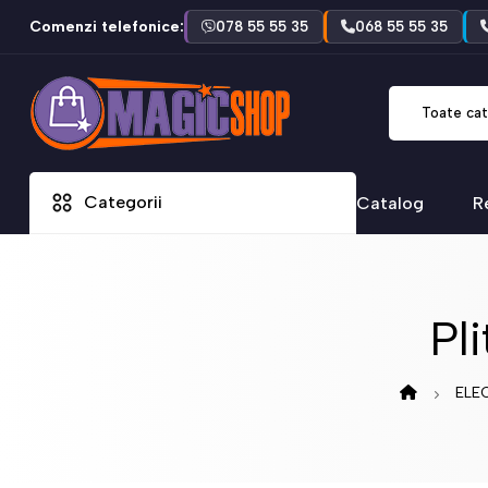
Comenzi telefonice:
078 55 55 35
068 55 55 35
Toate cat
Categorii
Catalog
R
Pl
ELE