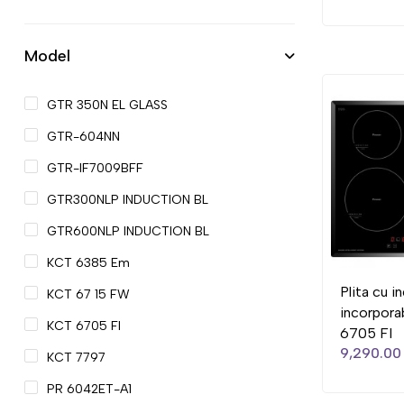
Model
GTR 350N EL GLASS
GTR-604NN
GTR-IF7009BFF
GTR300NLP INDUCTION BL
GTR600NLP INDUCTION BL
KCT 6385 Em
Plita cu i
KCT 67 15 FW
incorpora
KCT 6705 FI
6705 FI
9,290.00 
KCT 7797
PR 6042ET-A1