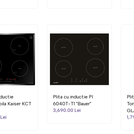
nductie
Plita cu inductie PI
Pli
bila Kaiser KCT
6040T-T1 "Bauer"
To
3,690.00 Lei
GL
Lei
1,7