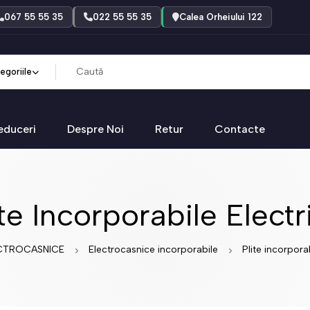
067 55 55 35
022 55 55 35
Calea Orheiului 122
egoriile
educeri
Despre Noi
Retur
Contacte
ite Incorporabile Electr
CTROCASNICE
Electrocasnice incorporabile
Plite incorpora