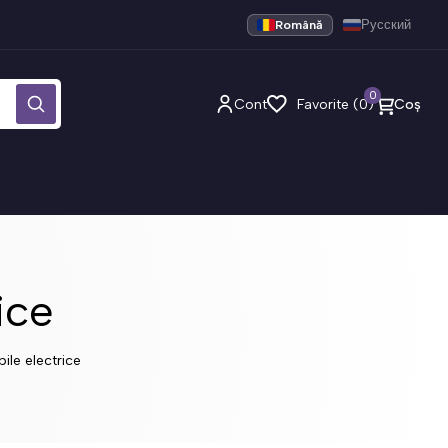
Română
Русский
0
Cont
Favorite (0)
Coș
ice
bile electrice