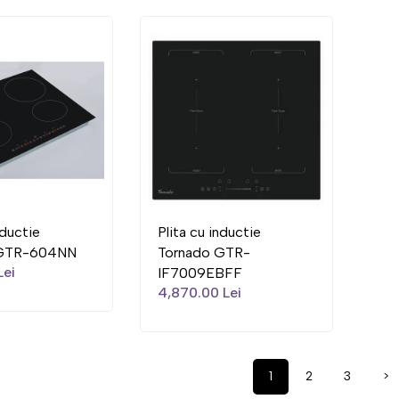
nductie
Plita cu inductie
 GTR-604NN
Tornado GTR-
Lei
IF7009EBFF
4,870.00 Lei
1
2
3
>