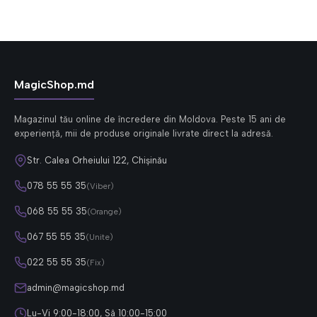
MagicShop.md
Magazinul tău online de încredere din Moldova. Peste 15 ani de
experiență, mii de produse originale livrate direct la adresă.
Str. Calea Orheiului 122, Chișinău
078 55 55 35
(Viber)
068 55 55 35
(Orange)
067 55 55 35
(Unite)
022 55 55 35
(Fix)
admin@magicshop.md
Lu-Vi 9:00-18:00, Sâ 10:00-15:00