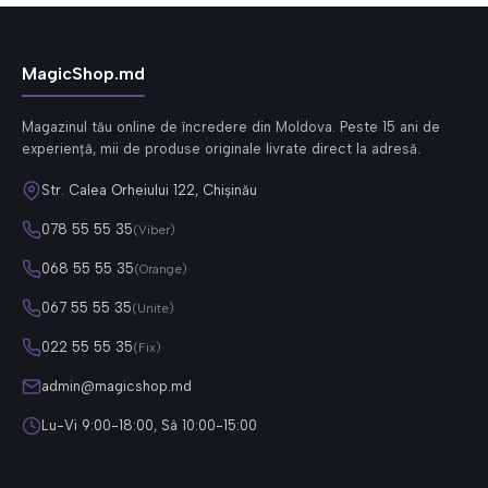
MagicShop.md
Magazinul tău online de încredere din Moldova. Peste 15 ani de
experiență, mii de produse originale livrate direct la adresă.
Str. Calea Orheiului 122, Chișinău
078 55 55 35
(Viber)
068 55 55 35
(Orange)
067 55 55 35
(Unite)
022 55 55 35
(Fix)
admin@magicshop.md
Lu-Vi 9:00-18:00, Sâ 10:00-15:00