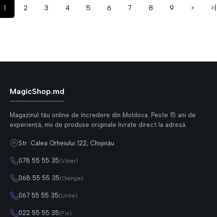
1
2
3
4
5
6
7
8
9
>
>|
MagicShop.md
Magazinul tău online de încredere din Moldova. Peste 15 ani de
experiență, mii de produse originale livrate direct la adresă.
Str. Calea Orheiului 122, Chișinău
078 55 55 35
(Viber)
068 55 55 35
(Orange)
067 55 55 35
(Unite)
022 55 55 35
(Fix)