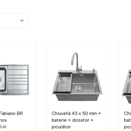
Fabiano BR
Chiuvetă 43 x 50 mm +
Chi
inox
baterie + dozator +
bat
Lei
picurător
pic