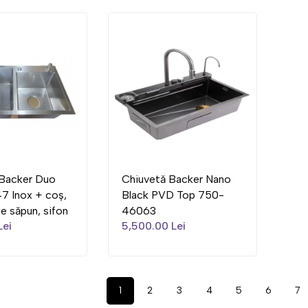
 Backer Duo
Chiuvetă Backer Nano
7 Inox + coș,
Black PVD Top 750-
e săpun, sifon
46063
Lei
5,500.00 Lei
1
2
3
4
5
6
7