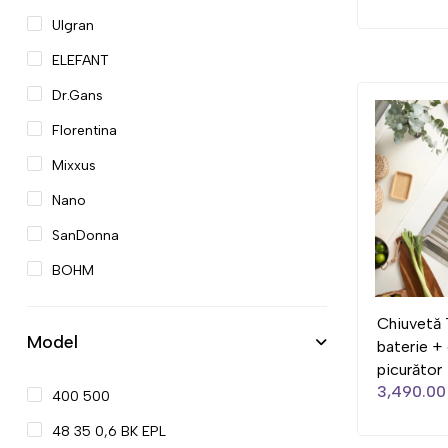
Ulgran
ELEFANT
Dr.Gans
Florentina
Mixxus
Nano
SanDonna
BOHM
Chiuvetă
Model
baterie +
picurător
3,490.00 
400 500
48 35 0,6 BK EPL