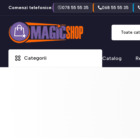
Comenzi telefonice:
078 55 55 35
068 55 55 35
Toate cat
Categorii
Catalog
R