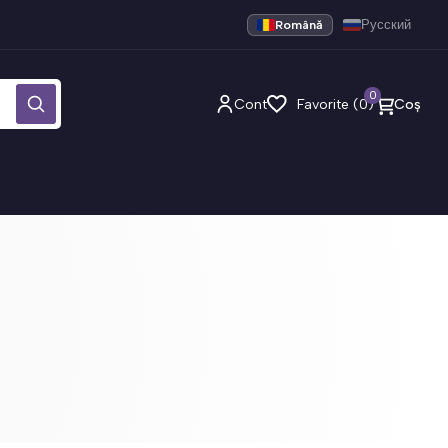
Română
Русский
0
Cont
Favorite (0)
Coș