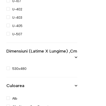
U-107
U-402
U-403
U-405
U-507
Dimensiuni (latime X Lungime) ,cm
530x480
Culoarea
Alb