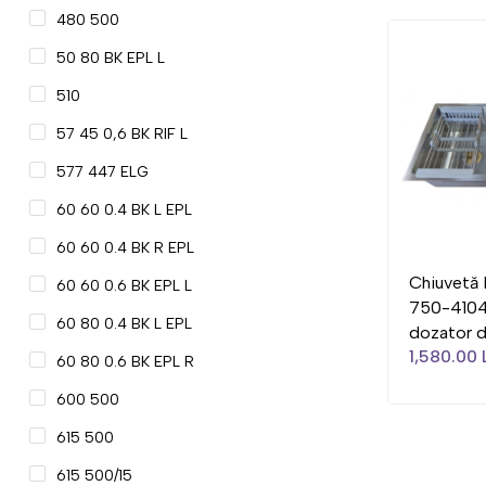
480 500
50 80 BK EPL L
510
57 45 0,6 BK RIF L
577 447 ELG
60 60 0.4 BK L EPL
60 60 0.4 BK R EPL
Chiuvetă
60 60 0.6 BK EPL L
750-4104
60 80 0.4 BK L EPL
dozator d
1,580.00 
60 80 0.6 BK EPL R
600 500
615 500
615 500/15