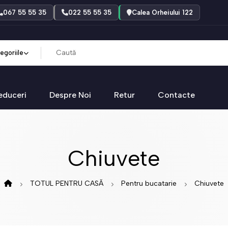
067 55 55 35
022 55 55 35
Calea Orheiului 122
egoriile
educeri
Despre Noi
Retur
Contacte
Chiuvete
TOTUL PENTRU CASĂ
Pentru bucatarie
Chiuvete