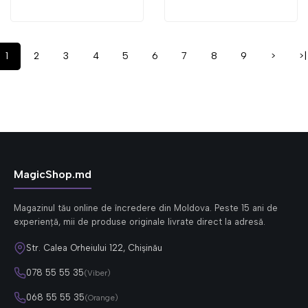
1
2
3
4
5
6
7
8
9
>
>|
MagicShop.md
Magazinul tău online de încredere din Moldova. Peste 15 ani de
experiență, mii de produse originale livrate direct la adresă.
Str. Calea Orheiului 122, Chișinău
078 55 55 35
(Viber)
068 55 55 35
(Orange)