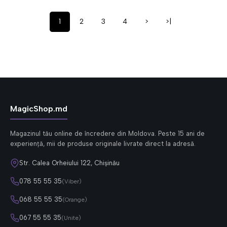
1
2
3
4
>
>|
MagicShop.md
Magazinul tău online de încredere din Moldova. Peste 15 ani de
experiență, mii de produse originale livrate direct la adresă.
Str. Calea Orheiului 122, Chișinău
078 55 55 35
(Viber)
068 55 55 35
(Orange)
067 55 55 35
(Unite)