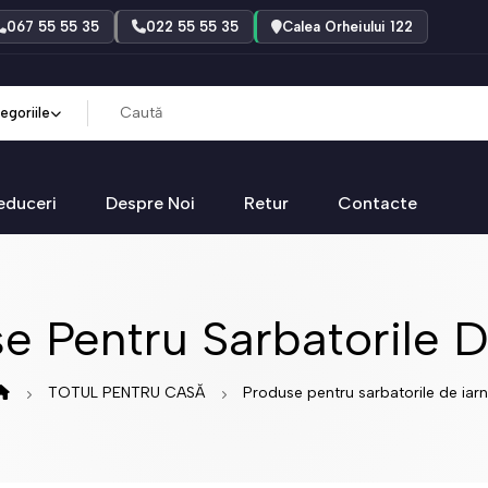
067 55 55 35
022 55 55 35
Calea Orheiului 122
egoriile
educeri
Despre Noi
Retur
Contacte
e Pentru Sarbatorile D
TOTUL PENTRU CASĂ
Produse pentru sarbatorile de iar