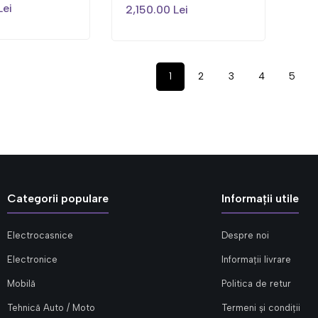
Lei
2,150.00 Lei
1
2
3
4
5
Categorii populare
Informații utile
Electrocasnice
Despre noi
Electronice
Informații livrare
Mobilă
Politica de retur
Tehnică Auto / Moto
Termeni și condiții