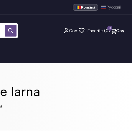
Română
Русский
0
Cont
Favorite (0)
Coș
e Iarna
na