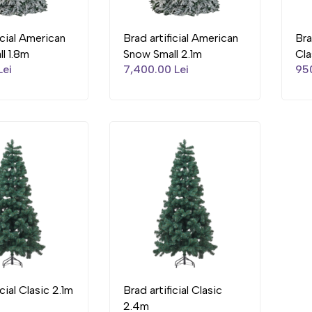
icial American
Brad artificial American
Bra
l 1.8m
Snow Small 2.1m
Cla
Lei
7,400.00 Lei
950
icial Clasic 2.1m
Brad artificial Clasic
2.4m