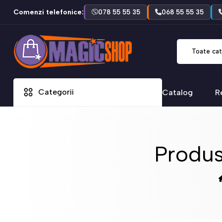
Comenzi telefonice:
078 55 55 35
068 55 55 35
Toate cat
Categorii
Catalog
R
Produs