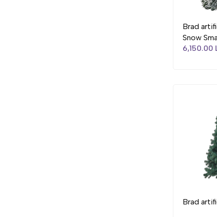
Brad artif
Snow Smal
6,150.00 
Brad artif