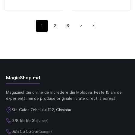
1
2
3
>
>|
MagicShop.md
Magazinul tău online de încredere din Moldova. Peste 15 ani de
experiență, mii de produse originale livrate direct la adresă.
Str. Calea Orheiului 122, Chișinău
078 55 55 35
(Viber)
068 55 55 35
(Orange)