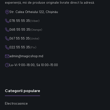
experiență, mii de produse originale livrate direct la adresă.
Str. Calea Orheiului 122, Chișinău
078 55 55 35
(Viber)
068 55 55 35
(Orange)
067 55 55 35
(Unite)
022 55 55 35
(Fix)
admin@magicshop.md
Lu-Vi 9:00-18:00, Sâ 10:00-15:00
Categorii populare
Electrocasnice