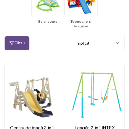
Balansoare
Tobogane și
leagăne
Filtru
Centru de joacă 3 în 1
Leagăn 2 în 1 INTEX