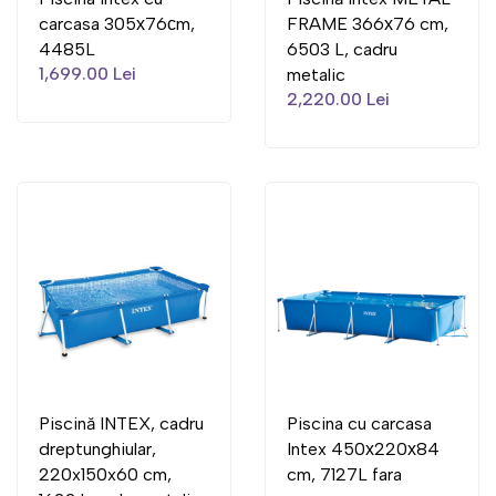
carcasa 305х76сm,
FRAME 366х76 cm,
4485L
6503 L, cadru
1,699.00 Lei
metalic
2,220.00 Lei
Piscină INTEX, cadru
Piscina cu carcasa
dreptunghiular,
Intex 450х220х84
220x150x60 cm,
cm, 7127L fara