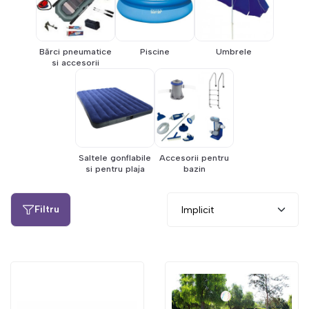
Bărci pneumatice
Piscine
Umbrele
si accesorii
Saltele gonflabile
Accesorii pentru
si pentru plaja
bazin
Filtru