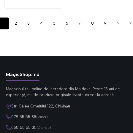
1
2
3
4
5
6
7
8
9
>
>|
MagicShop.md
Magazinul tău online de încredere din Moldova. Peste 15 ani de
experiență, mii de produse originale livrate direct la adresă.
Str. Calea Orheiului 122, Chișinău
078 55 55 35
(Viber)
068 55 55 35
(Orange)