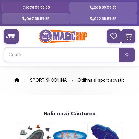
078 55 55 35
068 55 55 35
067 55 55 35
022 55 55 35
MENIU
SPORT SI ODIHNA
Odihna si sport acvatic
Rafinează Căutarea