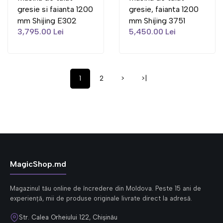
gresie si faianta 1200
gresie, faianta 1200
mm Shijing E302
mm Shijing 3751
3,795.00 Lei
5,450.00 Lei
1
2
>
>|
MagicShop.md
Magazinul tău online de încredere din Moldova. Peste 15 ani de
experiență, mii de produse originale livrate direct la adresă.
Str. Calea Orheiului 122, Chișinău