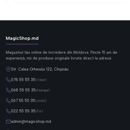
MagicShop.md
Magazinul tău online de încredere din Moldova. Peste 15 ani de
experiență, mii de produse originale livrate direct la adresă.
Str. Calea Orheiului 122, Chișinău
078 55 55 35
(Viber)
068 55 55 35
(Orange)
067 55 55 35
(Unite)
022 55 55 35
(Fix)
admin@magicshop.md