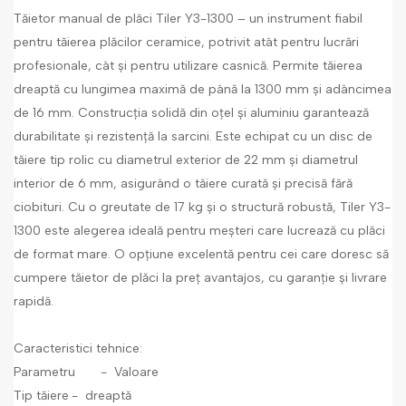
Tăietor manual de plăci Tiler Y3-1300 – un instrument fiabil
pentru tăierea plăcilor ceramice, potrivit atât pentru lucrări
profesionale, cât și pentru utilizare casnică. Permite tăierea
dreaptă cu lungimea maximă de până la 1300 mm și adâncimea
de 16 mm. Construcția solidă din oțel și aluminiu garantează
durabilitate și rezistență la sarcini. Este echipat cu un disc de
tăiere tip rolic cu diametrul exterior de 22 mm și diametrul
interior de 6 mm, asigurând o tăiere curată și precisă fără
ciobituri. Cu o greutate de 17 kg și o structură robustă, Tiler Y3-
1300 este alegerea ideală pentru meșteri care lucrează cu plăci
de format mare. O opțiune excelentă pentru cei care doresc să
cumpere tăietor de plăci la preț avantajos, cu garanție și livrare
rapidă.
Caracteristici tehnice:
Parametru
- Valoare
Tip tăiere
- dreaptă