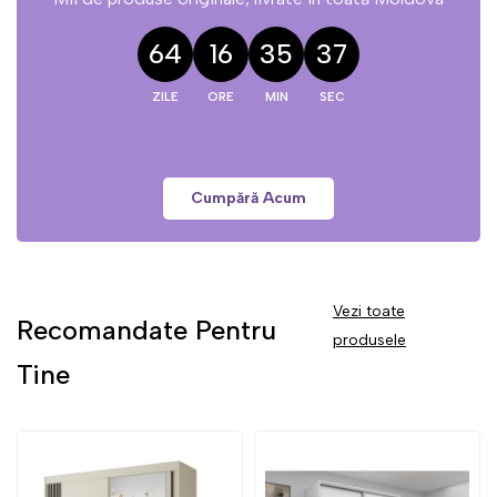
64
16
35
37
Cumpără Acum
Vezi toate
Recomandate Pentru
produsele
Tine