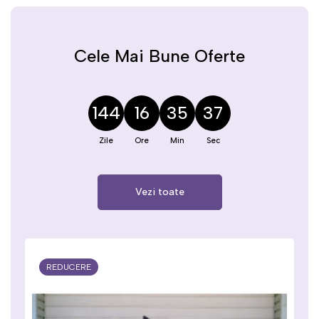
Cele Mai Bune Oferte
144
16
35
37
Vezi toate
REDUCERE