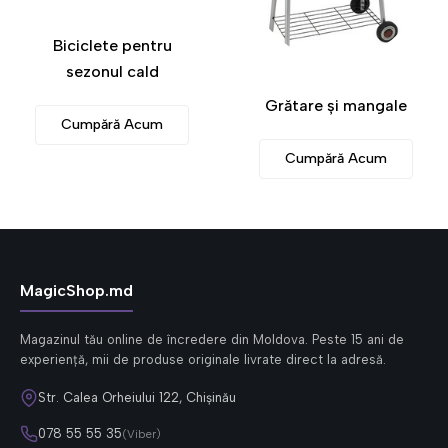
Biciclete pentru
sezonul cald
Grătare și mangale
Cumpără Acum
Cumpără Acum
MagicShop.md
Magazinul tău online de încredere din Moldova. Peste 15 ani de
experiență, mii de produse originale livrate direct la adresă.
Str. Calea Orheiului 122, Chișinău
078 55 55 35
(Viber)