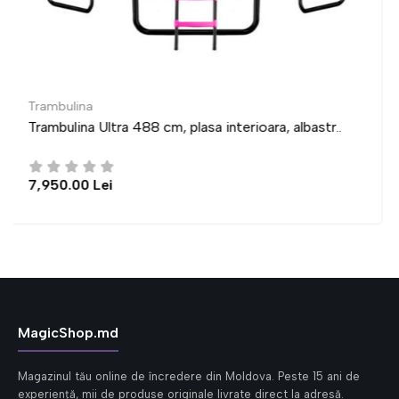
Trambulina
 albastr..
Trambulina Ultra 435 cm, plasa interioara, 
6,950.00 Lei
MagicShop.md
Magazinul tău online de încredere din Moldova. Peste 15 ani de
experiență, mii de produse originale livrate direct la adresă.