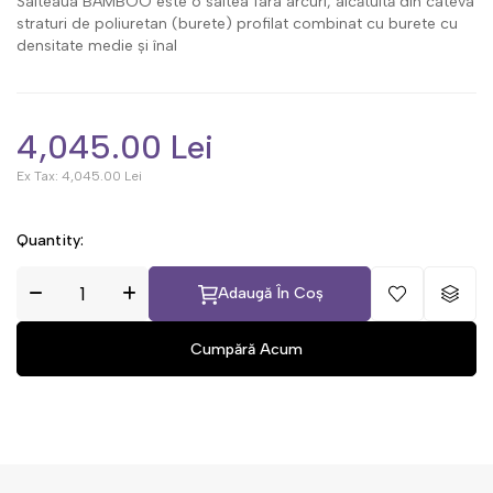
Salteaua BAMBOO este o saltea fara arcuri, alcătuită din câteva
straturi de poliuretan (burete) profilat combinat cu burete cu
densitate medie și înal
4,045.00 Lei
Ex Tax:
4,045.00 Lei
Quantity:
Adaugă În Coș