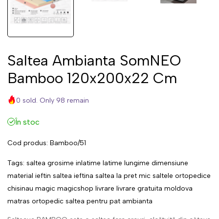
Saltea Ambianta SomNEO
Bamboo 120x200x22 Cm
0 sold. Only 98 remain
În stoc
Cod produs:
Bamboo/51
Tags:
saltea
grosime
inlatime
latime
lungime
dimensiune
material
ieftin
saltea ieftina
saltea la pret mic
saltele ortopedice
chisinau
magic
magicshop
livrare
livrare gratuita
moldova
matras
ortopedic
saltea pentru pat
ambianta