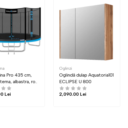
zi
Mese de reviste
ndă dulap Aquatoria101
Masa Indart Transformer
IPSE U 800
03 (83x83 cm)
0.00 Lei
4,300.00 Lei