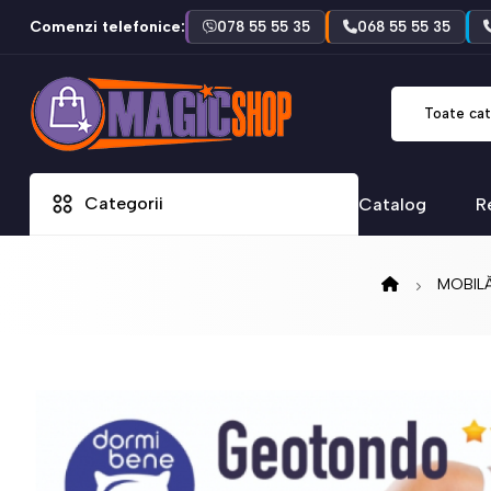
Comenzi telefonice:
078 55 55 35
068 55 55 35
Toate cat
Categorii
Catalog
R
MOBIL