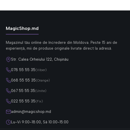
MagicShop.md
Magazinul tău online de încredere din Moldova. Peste 15 ani de
experiență, mii de produse originale livrate direct la adresă.
Str. Calea Orheiului 122, Chișinău
078 55 55 35
(Viber)
068 55 55 35
(Orange)
067 55 55 35
(Unite)
022 55 55 35
(Fix)
admin@magicshop.md
Lu-Vi 9:00-18:00, Sâ 10:00-15:00