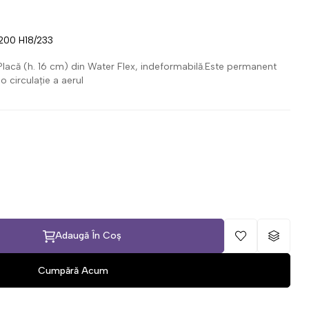
00 H18/233
m Placă (h. 16 cm) din Water Flex, indeformabilă.Este permanent
o circulație a aerul
Adaugă În Coș