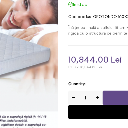
În stoc
Cod produs:
GEOTONDO 160X2
Înălțimea finală a saltelei 18 c
rigidă cu o structură ce permite 
10,844.00 Lei
Ex Tax:
10,844.00 Lei
Quantity: