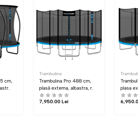
Trambulina
Oglin
 488 cm,
Trambulina Pro 435 cm,
Ogli
bastra, r..
plasa externa, albastra, ro..
ECL
6,950.00 Lei
2,09