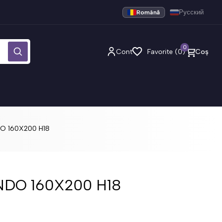
Română
Русский
0
Cont
Favorite (0)
Coș
O 160X200 H18
NDO 160X200 H18