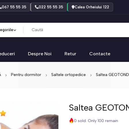
067 55 55 35
022 55 55 35
Calea Orheiului 122
egoriile
educeri
Despre Noi
Retur
Contacte
Ă
Pentru dormitor
Saltele ortopedice
Saltea GEOTOND
Saltea GEOTO
0 sold. Only 100 remain