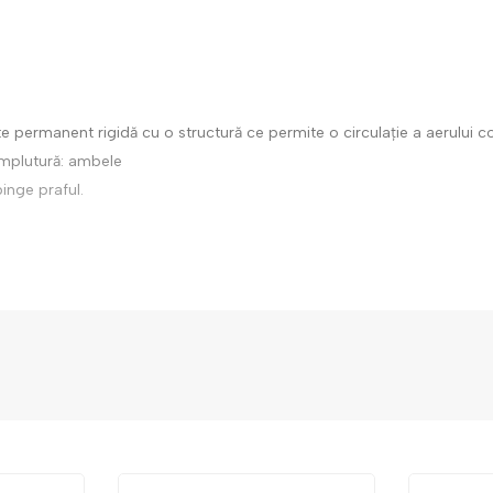
te permanent rigidă cu o structură ce permite o circulație a aerului 
 Umplutură: ambele
pinge praful.