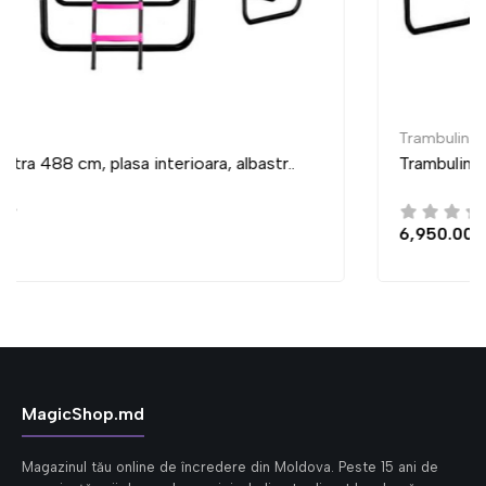
Trambulina
Trambulina Ultra 435 cm, plasa interioara, albastr..
6,950.00 Lei
MagicShop.md
Magazinul tău online de încredere din Moldova. Peste 15 ani de