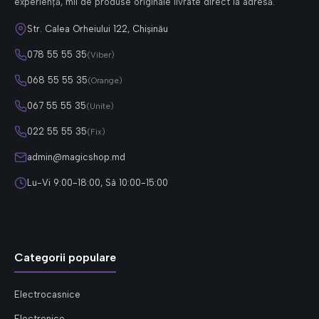
experiență, mii de produse originale livrate direct la adresă.
Str. Calea Orheiului 122, Chișinău
078 55 55 35
(Viber)
068 55 55 35
(Orange)
067 55 55 35
(Unite)
022 55 55 35
(Fix)
admin@magicshop.md
Lu-Vi 9:00-18:00, Sâ 10:00-15:00
Categorii populare
Electrocasnice
Electronice