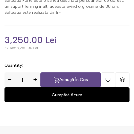
Salteaua Forte este o saltea destinată persoanelor ce doresc
un suport ferm şi înalt, aceasta avînd o grosime de 30 cm.
Salteaua este realizata dintr-
3,250.00 Lei
Ex Tax:
3,250.00 Lei
Quantity:
Adaugă În Coș