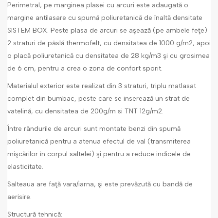
Perimetral, pe marginea plasei cu arcuri este adaugată o
margine antilasare cu spumă poliuretanică de înaltă densitate
SISTEM BOX. Peste plasa de arcuri se aşează (pe ambele feţe)
2 straturi de pâslă thermofelt, cu densitatea de 1000 g/m2, apoi
o placă poliuretanică cu densitatea de 28 kg/m3 şi cu grosimea
de 6 cm, pentru a crea o zona de confort sporit.
Materialul exterior este realizat din 3 straturi, triplu matlasat
complet din bumbac, peste care se inserează un strat de
vatelină, cu densitatea de 200g/m si TNT 12g/m2.
Între rândurile de arcuri sunt montate benzi din spumă
poliuretanică pentru a atenua efectul de val (transmiterea
mişcărilor în corpul saltelei) şi pentru a reduce indicele de
elasticitate.
Salteaua are faţă vara/iarna, şi este prevăzută cu bandă de
aerisire.
Structură tehnică: