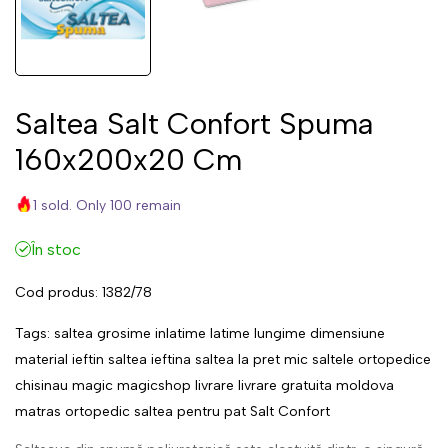
Saltea Salt Confort Spuma
160x200x20 Cm
1 sold. Only 100 remain
În stoc
Cod produs:
1382/78
Tags:
saltea
grosime
inlatime
latime
lungime
dimensiune
material
ieftin
saltea ieftina
saltea la pret mic
saltele ortopedice
chisinau
magic
magicshop
livrare
livrare gratuita
moldova
matras
ortopedic
saltea pentru pat
Salt Confort