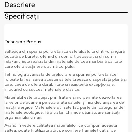
Descriere
Specificații
Descriere Produs
Salteaua din spumă poliuretanică este alcatuită dintr-o singură
bucată de burete, oferind un confort deosebit și un somn
relaxant. Este realizată din materiale de cea mai bună calitate
care oferă susținere optimă corpului.
Tehnologia avansată de prelucrare a spumei poliuretanice
folosite la realizarea acestei saltele creează o suprafață plană și
tare, ceea ce oferă durabilitate și rezistență excepționale,
înlocuind cu succes materialele clasice.
Materialul este protejat prin tratare și nu permite dezvoltarea
larvelor de acarieni pe suprafața saltelei și nici declanșarea de
reacții alergice. Materialele utilizate fac parte din categoria de
materiale ecologice, fără tratări chimice dăunătoare sănătății
organismului uman.
Având în vedere calitatea materialelor ce compun aceasta
saltea, poate fi utilizată atât pe somiere (lamele) cât și pe