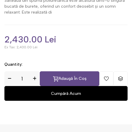
Salteaua din spumă poliuretanică este alcatuită dintr-o singură
bucată de burete, oferind un confort deosebit și un somn
relaxant. Este realizată di
2,430.00 Lei
Ex Tax:
2,430.00 Lei
Quantity:
Adaugă În Coș