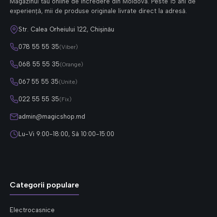
Magazinul tău online de încredere din Moldova. Peste 15 ani de
experiență, mii de produse originale livrate direct la adresă.
Str. Calea Orheiului 122, Chișinău
078 55 55 35
(Viber)
068 55 55 35
(Orange)
067 55 55 35
(Unite)
022 55 55 35
(Fix)
admin@magicshop.md
Lu-Vi 9:00-18:00, Sâ 10:00-15:00
Categorii populare
Electrocasnice