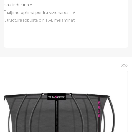
sau industriale.
Înălțime optimă pentru vizionarea TV.
Structură robustă din PAL melaminat.
«
»