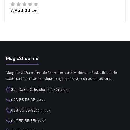
950.00 Lei
6,
MagicShop.md
Magazinul tău online de încredere din Moldova. Peste 15 ani de
experiență, mii de produse originale livrate direct la adresă.
Str. Calea Orheiului 122, Chișinău
078 55 55 35
(Viber)
068 55 55 35
(Orange)
067 55 55 35
(Unite)