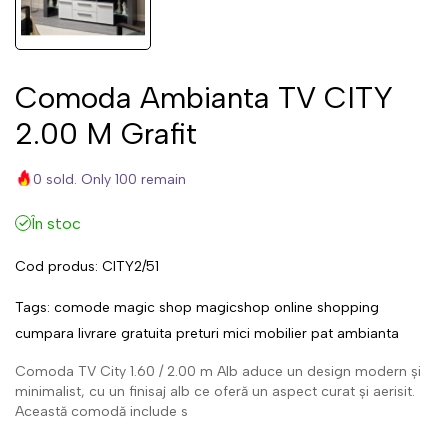
Comoda Ambianta TV CITY
2.00 M Grafit
0 sold. Only 100 remain
În stoc
Cod produs:
CITY2/51
Tags:
comode
magic
shop
magicshop
online
shopping
cumpara
livrare
gratuita
preturi
mici
mobilier
pat
ambianta
Comoda TV City 1.60 / 2.00 m Alb aduce un design modern și
minimalist, cu un finisaj alb ce oferă un aspect curat și aerisit.
Această comodă include s