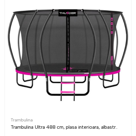
ambulina
Tr
ambulina Ultra 488 cm, plasa interioara, albastr..
Tr