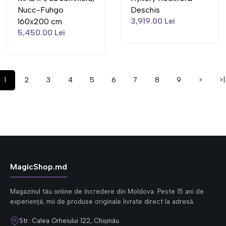
Nucc-Fuhgo
Deschis
3,919.00 Lei
160x200 cm
5,450.00 Lei
1
2
3
4
5
6
7
8
9
>
>|
MagicShop.md
Magazinul tău online de încredere din Moldova. Peste 15 ani de
experiență, mii de produse originale livrate direct la adresă.
Str. Calea Orheiului 122, Chișinău