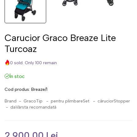
Carucior Graco Breaze Lite
Turcoaz
0 sold. Only 100 remain
În stoc
Cod produs:
Breaze/1
Brand - GracoTip - pentru plimbareSet - căruciorStopper
- daVârsta recomandată
2,900.00 Lei