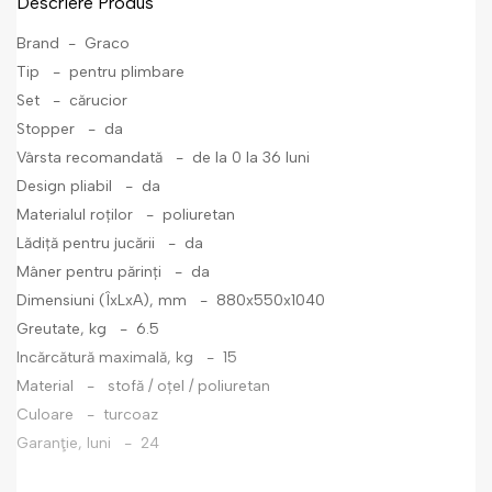
Descriere Produs
Brand - Graco
Tip - pentru plimbare
Set - cărucior
Stopper - da
Vârsta recomandată - de la 0 la 36 luni
Design pliabil - da
Materialul roților - poliuretan
Lădiță pentru jucării - da
Mâner pentru părinți - da
Dimensiuni (ÎxLxA), mm - 880x550x1040
Greutate, kg - 6.5
Incărcătură maximală, kg - 15
Material - stofă / oțel / poliuretan
Culoare - turcoaz
Garanţie, luni - 24