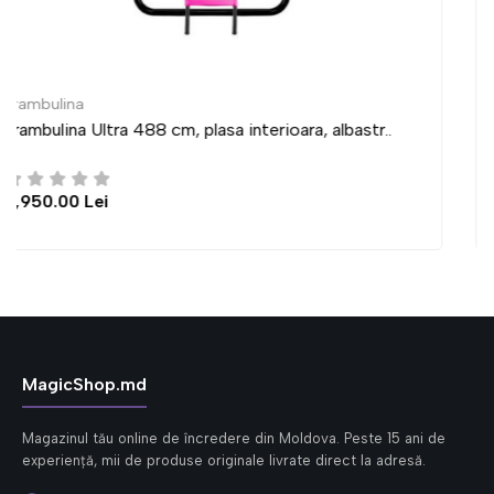
Trambulina
tr..
Trambulina Ultra 435 cm, plasa interioara, albast
6,950.00 Lei
MagicShop.md
Magazinul tău online de încredere din Moldova. Peste 15 ani de
experiență, mii de produse originale livrate direct la adresă.