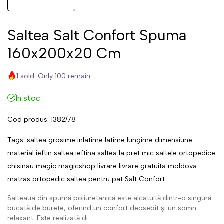
Saltea Salt Confort Spuma
160x200x20 Cm
1 sold. Only 100 remain
În stoc
Cod produs:
1382/78
Tags:
saltea
grosime
inlatime
latime
lungime
dimensiune
material
ieftin
saltea ieftina
saltea la pret mic
saltele ortopedice
chisinau
magic
magicshop
livrare
livrare gratuita
moldova
matras
ortopedic
saltea pentru pat
Salt Confort
Salteaua din spumă poliuretanică este alcatuită dintr-o singură
bucată de burete, oferind un confort deosebit și un somn
relaxant. Este realizată di