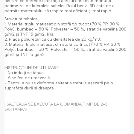
aerisire ce permite circulaţia aerului care este montată
perimetral pe lateralele saltelei. Rolul benzii 3D este de a
permite materialului să respire mai eficient şi mai rapid.
Structură tehnică
:
1. Material triplu matlasat din stofă tip tricot (70 % PP, 30 %
Poly), bumbac – 50 %, Polyester – 50 %, strat de vatelină 200
g/m
2
şi TNT 15 g/m
2
, lînă;
2. Placa poliuretanică cu densitatea de 25 kg/m
3
;
3. Material triplu matlasat din stofă tip tricot (70 % PP, 30 %
Poly), bumbac – 50 %, Polyester – 50 %, strat de vatelină 200
g/m
2
şi TNT 15 g/m
2
.
INSTRUCȚIUNI DE UTILIZARE:
- Nu îndoiți salteaua.
- A se feri de umezeală.
- Pentru a nu se deforma salteaua trebuie așezată pe o
suprafață dură și dreaptă.
! SALTEAUA SE EXECUTA LA COMANDA TIMP DE 2-3
SAPTAMANI