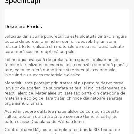
Specificații
Descriere Produs
Salteaua din spumă poliuretanică este alcatuită dintr-o singură
bucată de burete, oferind un confort deosebit și un somn
relaxant. Este realizată din materiale de cea mai bună calitate
care oferă susținere optimă corpului.
Tehnologia avansată de prelucrare a spumei poliuretanice
folosite la realizarea acestei saltele creează o suprafață plană și
tare, ceea ce oferă durabilitate și rezistență excepționale,
înlocuind cu succes materialele clasice.
Materialul este protejat prin tratare și nu permite dezvoltarea
larvelor de acarieni pe suprafața saltelei și nici declanșarea de
reacții alergice. Materialele utilizate fac parte din categoria de
materiale ecologice, fără tratări chimice dăunătoare sănătății
organismului uman.
Având în vedere calitatea materialelor ce compun aceasta
saltea, poate fi utilizată atât pe somiere (lamele) cât și pe
paturi clasice (cu placa de PAL sau lemn).
Controlul umidităţii este completat cu banda 3D, banda de