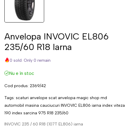
Anvelopa INVOVIC EL806
235/60 R18 Iarna
0 sold. Only 0 remain
Nu e în stoc
Cod produs:
2369/42
Tags:
scaturi
anvelope
scat
anvelopa
magic
shop
md
automobil
masina
cauciucuri
INVOVIC
EL806
iarna
index viteza
190
index sarcina
975
R18
235/60
INVOVIC 235 / 60 R18 (107T EL806) iarna