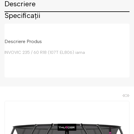
Descriere
Specificații
Descriere Produs
INVOVIC 235 / 60 R18 (107T EL806) iarna
«
»