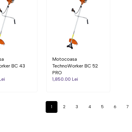
sa
Motocoasa
rker BC 43
TechnoWorker BC 52
PRO
Lei
1,850.00 Lei
1
2
3
4
5
6
7