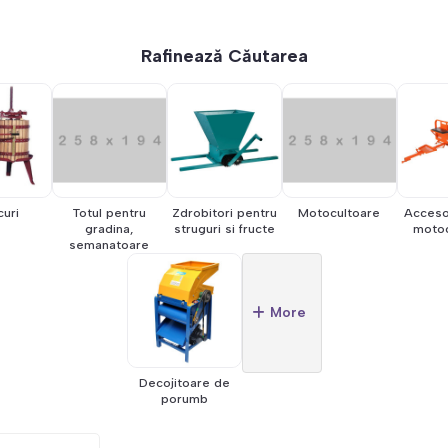
Rafinează Căutarea
curi
Totul pentru
Zdrobitori pentru
Motocultoare
Accesor
gradina,
struguri si fructe
motoc
semanatoare
More
Decojitoare de
porumb