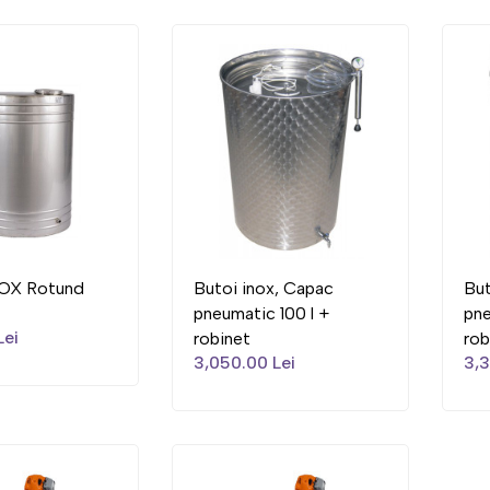
OX Rotund
Butoi inox, Capac
But
pneumatic 100 l +
pne
Lei
robinet
rob
3,050.00 Lei
3,3