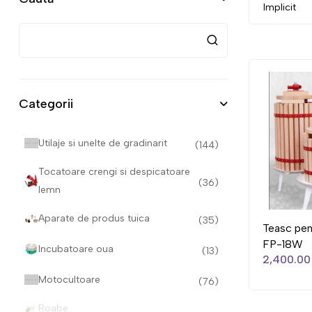
Categorii
Utilaje si unelte de gradinarit
(144)
Tocatoare crengi si despicatoare
(36)
lemn
Aparate de produs tuica
(35)
Teasc pen
FP-18W
Incubatoare oua
(13)
2,400.00 
Motocultoare
(76)
Roabe