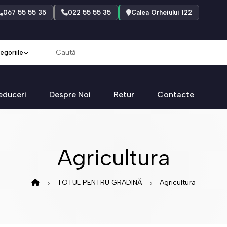
067 55 55 35
022 55 55 35
Calea Orheiului 122
egoriile
educeri
Despre Noi
Retur
Contacte
Agricultura
TOTUL PENTRU GRADINĂ
Agricultura