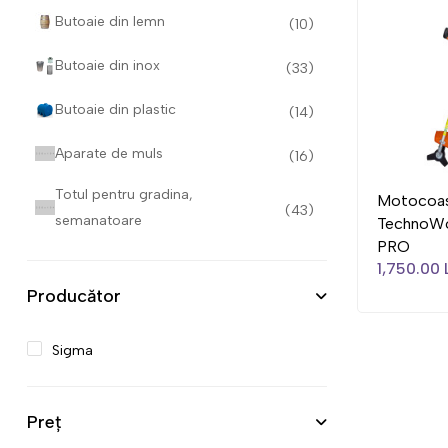
Butoaie din lemn
(10)
Butoaie din inox
(33)
Butoaie din plastic
(14)
Aparate de muls
(16)
Totul pentru gradina,
Motocoa
(43)
semanatoare
TechnoWo
PRO
1,750.00 
Producător
Sigma
Preț