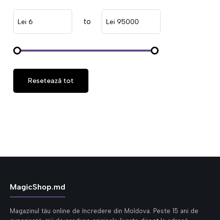
to
Lei
Lei
Resetează tot
MagicShop.md
Magazinul tău online de încredere din Moldova. Peste 15 ani de