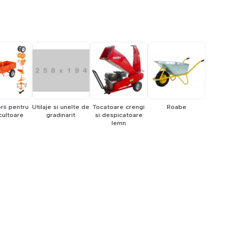
ii pentru
Utilaje si unelte de
Tocatoare crengi
Roabe
ultoare
gradinarit
si despicatoare
lemn