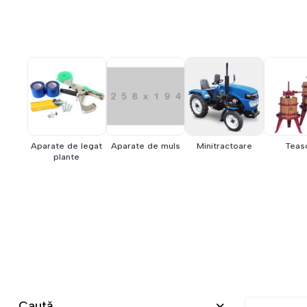
Aparate de legat
Aparate de muls
Minitractoare
Teas
plante
Caută