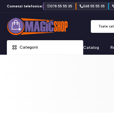
Comenzi telefonice:
078 55 55 35
068 55 55 35
Toate cat
Categorii
Catalog
R