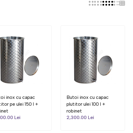
oi inox cu capac
Butoi inox cu capac
titor pe ulei 150 l +
plutitor ulei 100 l +
inet
robinet
00.00 Lei
2,300.00 Lei