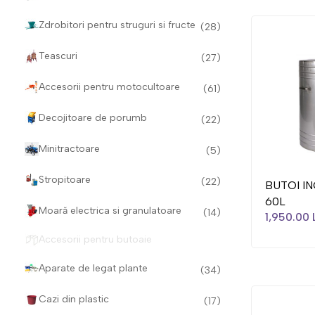
Zdrobitori pentru struguri si fructe
(28)
Teascuri
(27)
Accesorii pentru motocultoare
(61)
Decojitoare de porumb
(22)
Minitractoare
(5)
Stropitoare
(22)
BUTOI IN
60L
Moară electrica si granulatoare
(14)
1,950.00 
Accesorii pentru butoaie
Aparate de legat plante
(34)
Cazi din plastic
(17)