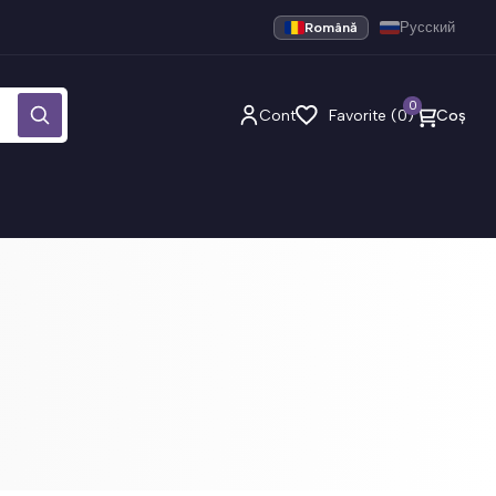
Română
Русский
0
Cont
Favorite (0)
Coș