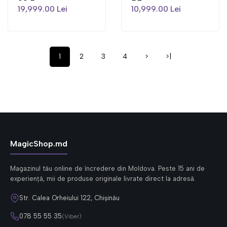
19,999.00 Lei
10,999.00 Lei
1
2
3
4
>
>|
MagicShop.md
Magazinul tău online de încredere din Moldova. Peste 15 ani de
experiență, mii de produse originale livrate direct la adresă.
Str. Calea Orheiului 122, Chișinău
078 55 55 35
(Viber)