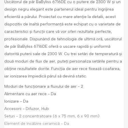
Uscătorul de păr BaByliss 6716DE cu o putere de 2300 W și un
design negru elegant este partenerul ideal pentru îngrijirea
eficientă a părului. Proiectat cu mare atenție la detalii, acest
dispozitiv de înaltă performanță este echipat cu o varietate de
caracteristici și funcții care vă vor oferi rezultate perfecte,
profesionale. Dispunând de tehnologie de ultimă oră, uscătorul
de păr BaByliss 6716DE oferă o uscare rapidă și uniformă
datorită puterii sale de 2300 W. Cu trei setări de temperatură și
două moduri de flux de aer, puteți personaliza setările pentru a
obține rezultatele dorite. Funcția de aer rece fixează coafarea,
iar ionizarea împiedică părul să devină static.
Moduri de funcționare a fluxului de aer - 2
Alimentare cu aer rece - Da
Ionizare - Da
Accesorii - Difuzor, Hub
Seturi - 2 concentratoare (6 x 75 mm, 6 x 90 mm)
Element de încălzire ceramică - Da