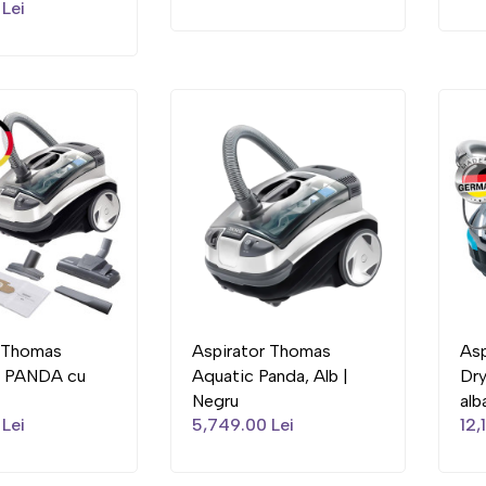
Lei
r Thomas
Aspirator Thomas
As
 PANDA cu
Aquatic Panda, Alb |
Dr
Negru
alb
Lei
5,749.00 Lei
12,