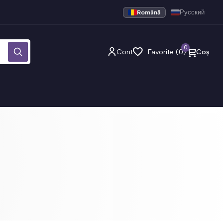
Română
Русский
0
Cont
Favorite (0)
Coș