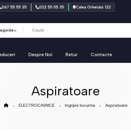
067 55 55 35
022 55 55 35
Calea Orheiului 122
egoriile
educeri
Despre Noi
Retur
Contacte
Aspiratoare
ELECTROCASNICE
Ingrijire locuinta
Aspiratoare