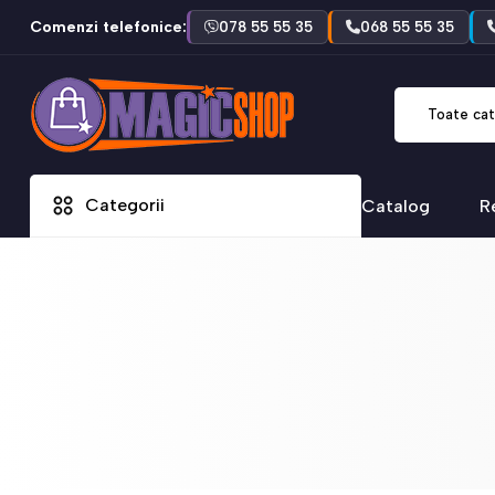
Comenzi telefonice:
078 55 55 35
068 55 55 35
Toate cat
Categorii
Catalog
R