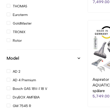
7,499.00 
THOMAS
Euroterm
GoldMaster
TRONIX
Rotor
Model
AD 2
Aspirato
AD 4 Premium
AQUATIC
Bosch GAS 18V-1 18 V
spălare
5,749.00 
DryBOX AMFIBIA
GM 7545 R