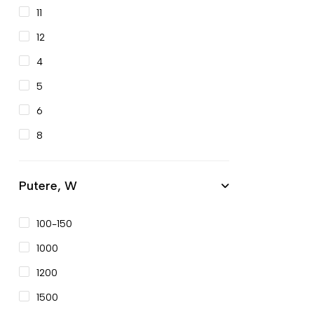
11
12
4
5
6
8
Putere, W
100-150
1000
1200
1500