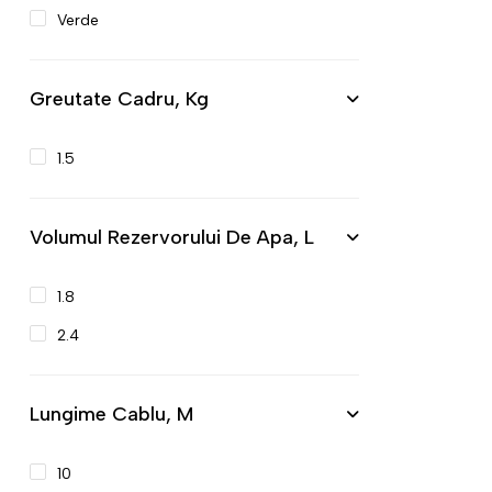
Verde
Greutate Cadru, Kg
1.5
Volumul Rezervorului De Apa, L
1.8
2.4
Lungime Cablu, M
10