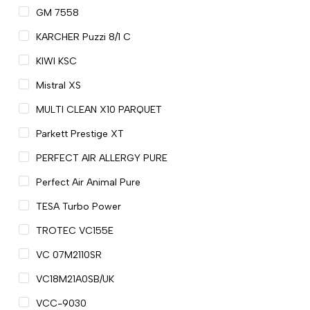
GM 7558
KARCHER Puzzi 8/1 C
KIWI KSC
Mistral XS
MULTI CLEAN X10 PARQUET
Parkett Prestige XT
PERFECT AIR ALLERGY PURE
Perfect Air Animal Pure
TESA Turbo Power
TROTEC VC155E
VC 07M2110SR
VC18M21A0SB/UK
VCC-9030