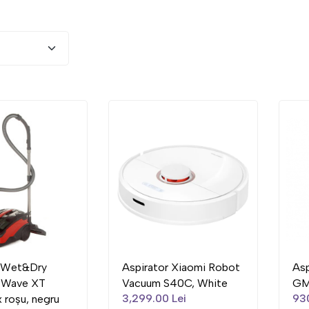
r Wet&Dry
Aspirator Xiaomi Robot
Asp
Wave XT
Vacuum S40C, White
GM
3,299.00 Lei
930
roșu, negru