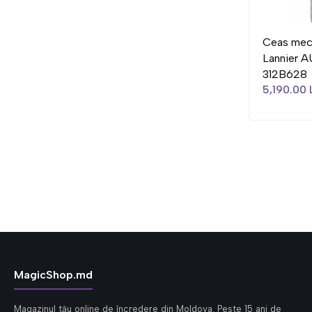
Ceas meca
Lannier 
312B628
5,190.00 
MagicShop.md
Magazinul tău online de încredere din Moldova. Peste 15 ani de