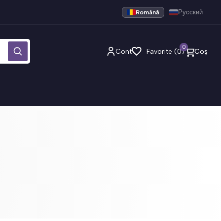
Română
Русский
0
Cont
Favorite (0)
Coș