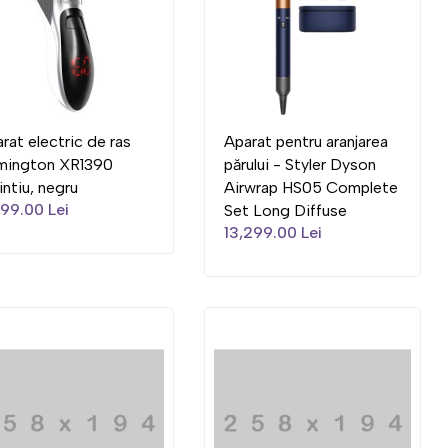
rat electric de ras
Aparat pentru aranjarea
mington XR1390
părului - Styler Dyson
intiu, negru
Airwrap HS05 Complete
99.00 Lei
Set Long Diffuse
13,299.00 Lei