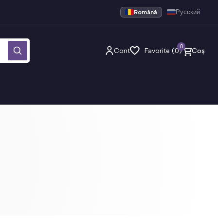
Română
Русский
0
Cont
Favorite (0)
Coș