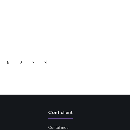
8
9
>
>|
Cont client
Contul meu