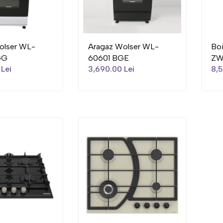
olser WL-
Aragaz Wolser WL-
Boi
GG
60601 BGE
ZW
Lei
3,690.00 Lei
8,5