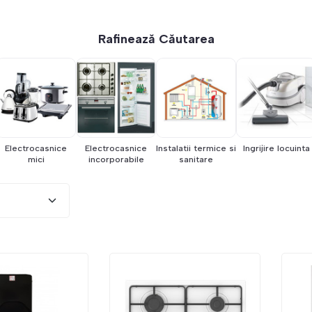
Rafinează Căutarea
Electrocasnice
Electrocasnice
Instalatii termice si
Ingrijire locuinta
mici
incorporabile
sanitare