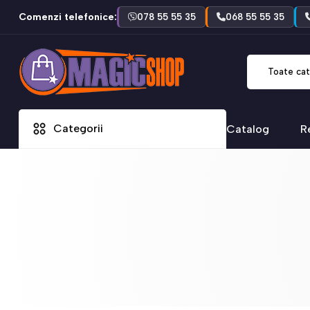
Comenzi telefonice:
078 55 55 35
068 55 55 35
Toate cat
Categorii
Catalog
R