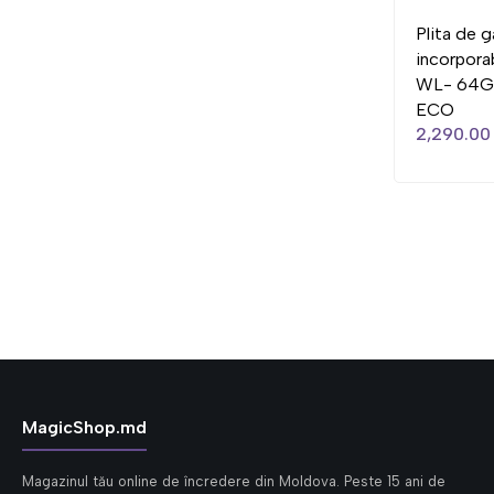
Plita de g
incorpora
WL- 64G 
ECO
2,290.00 
MagicShop.md
Magazinul tău online de încredere din Moldova. Peste 15 ani de