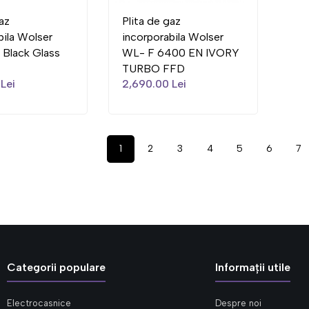
az
Plita de gaz
bila Wolser
incorporabila Wolser
Black Glass
WL- F 6400 EN IVORY
TURBO FFD
Lei
2,690.00 Lei
1
2
3
4
5
6
7
Categorii populare
Informații utile
Electrocasnice
Despre noi