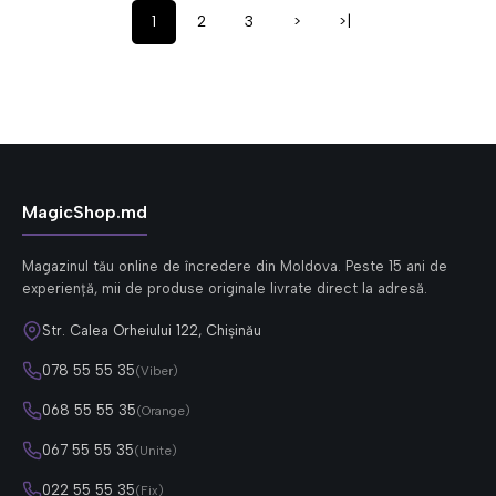
1
2
3
>
>|
MagicShop.md
Magazinul tău online de încredere din Moldova. Peste 15 ani de
experiență, mii de produse originale livrate direct la adresă.
Str. Calea Orheiului 122, Chișinău
078 55 55 35
(Viber)
068 55 55 35
(Orange)
067 55 55 35
(Unite)
022 55 55 35
(Fix)