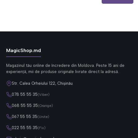
MagicShop.md
Magazinul tău online de încredere din Moldova. Peste 15 ani de
experiență, mii de produse originale livrate direct la adresă.
Str. Calea Orheiului 122, Chișinău
078 55 55 35
(Viber)
068 55 55 35
(Orange)
067 55 55 35
(Unite)
022 55 55 35
(Fix)