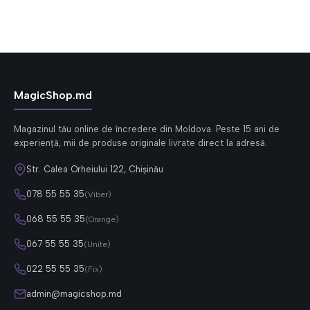
MagicShop.md
Magazinul tău online de încredere din Moldova. Peste 15 ani de
experiență, mii de produse originale livrate direct la adresă.
Str. Calea Orheiului 122, Chișinău
078 55 55 35
(Viber)
068 55 55 35
(Orange)
067 55 55 35
(Unite)
022 55 55 35
(Fix)
admin@magicshop.md