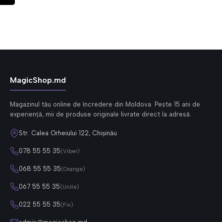
MagicShop.md
Magazinul tău online de încredere din Moldova. Peste 15 ani de
experiență, mii de produse originale livrate direct la adresă.
Str. Calea Orheiului 122, Chișinău
078 55 55 35
(Viber)
068 55 55 35
(Orange)
067 55 55 35
(Unite)
022 55 55 35
(Fix)