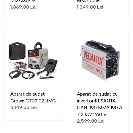
MMA13049
MMA16018
1,869.00 Lei
1,349.00 Lei
Aparat de sudat
Aparat de sudat cu
Crown CT33102-IMC
invertor RESANTA
3,149.00 Lei
САИ-190 MMA 190 A
7.2 kW 260 V
2,599.00 Lei