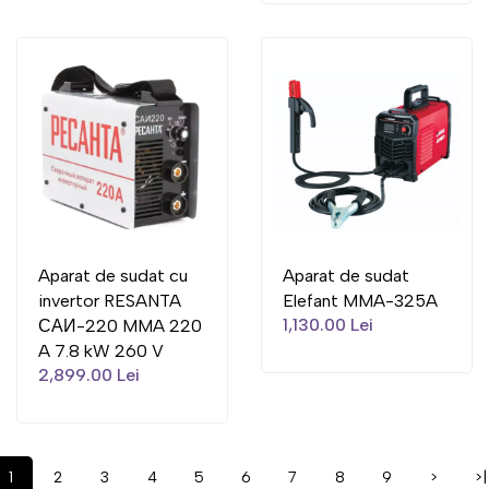
Aparat de sudat cu
Aparat de sudat
invertor RESANTA
Elefant MMA-325A
1,130.00 Lei
САИ-220 MMA 220
A 7.8 kW 260 V
2,899.00 Lei
1
2
3
4
5
6
7
8
9
>
>|