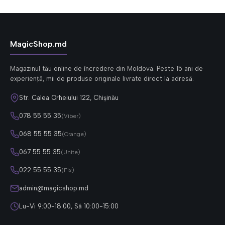
MagicShop.md
Magazinul tău online de încredere din Moldova. Peste 15 ani de
experiență, mii de produse originale livrate direct la adresă.
Str. Calea Orheiului 122, Chișinău
078 55 55 35
(Viber)
068 55 55 35
(Orange)
067 55 55 35
(Unite)
022 55 55 35
(Fix)
admin@magicshop.md
Lu-Vi 9:00-18:00, Sâ 10:00-15:00