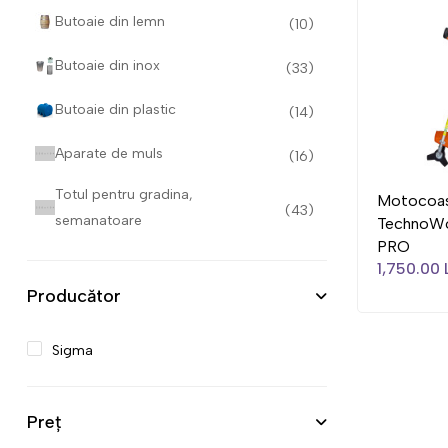
Butoaie din lemn
(10)
Butoaie din inox
(33)
Butoaie din plastic
(14)
Aparate de muls
(16)
Totul pentru gradina,
Motocoa
(43)
semanatoare
TechnoWo
PRO
1,750.00 
Producător
Sigma
Preț