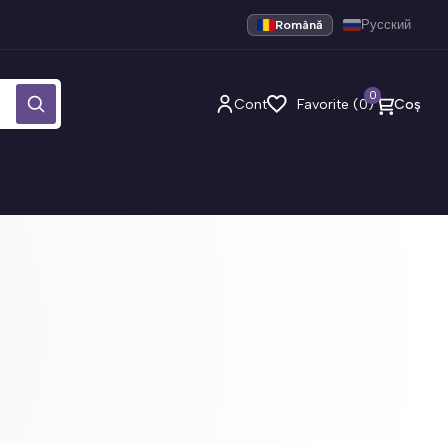
Română
Русский
0
Cont
Favorite (0)
Coș