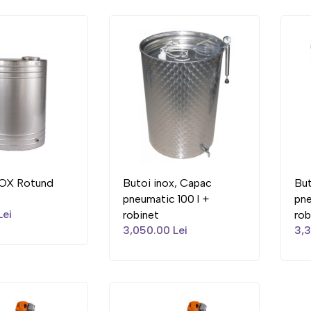
OX Rotund
Butoi inox, Capac
But
pneumatic 100 l +
pne
Lei
robinet
rob
3,050.00 Lei
3,3