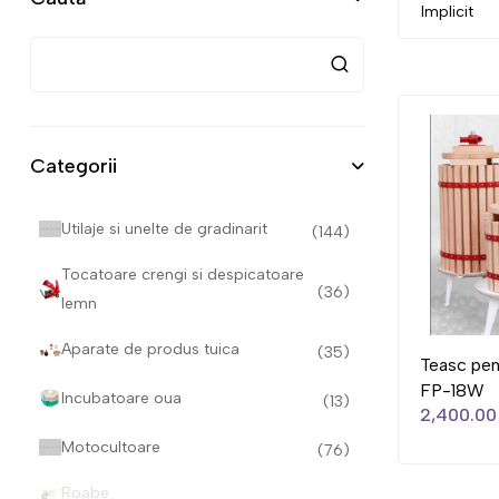
Categorii
Utilaje si unelte de gradinarit
(144)
Tocatoare crengi si despicatoare
(36)
lemn
Aparate de produs tuica
(35)
Teasc pen
FP-18W
Incubatoare oua
(13)
2,400.00 
Motocultoare
(76)
Roabe