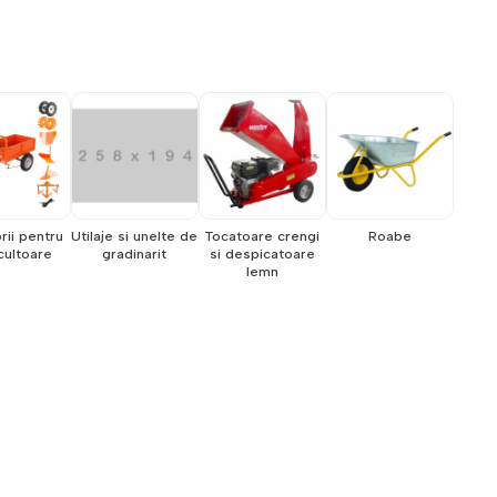
ii pentru
Utilaje si unelte de
Tocatoare crengi
Roabe
ultoare
gradinarit
si despicatoare
lemn