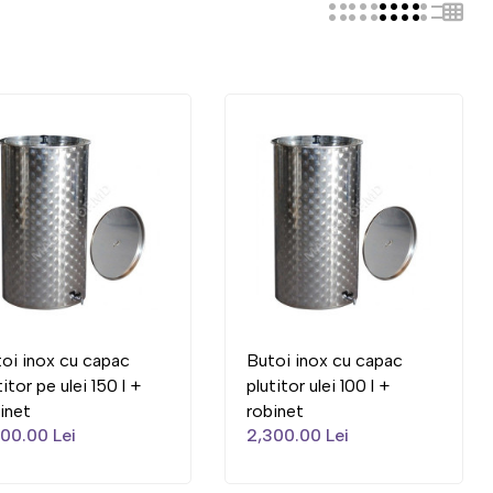
oi inox cu capac
Butoi inox cu capac
titor pe ulei 150 l +
plutitor ulei 100 l +
inet
robinet
00.00 Lei
2,300.00 Lei