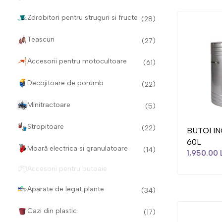
Zdrobitori pentru struguri si fructe
(28)
Teascuri
(27)
Accesorii pentru motocultoare
(61)
Decojitoare de porumb
(22)
Minitractoare
(5)
Stropitoare
(22)
BUTOI IN
60L
Moară electrica si granulatoare
(14)
1,950.00 
Accesorii pentru butoaie
Aparate de legat plante
(34)
Cazi din plastic
(17)