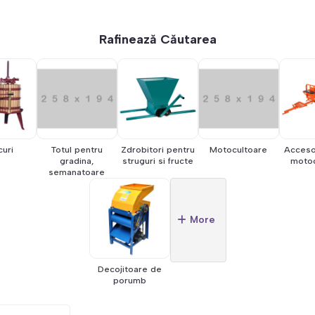
Rafinează Căutarea
curi
Totul pentru
Zdrobitori pentru
Motocultoare
Accesor
gradina,
struguri si fructe
motoc
semanatoare
More
Decojitoare de
porumb