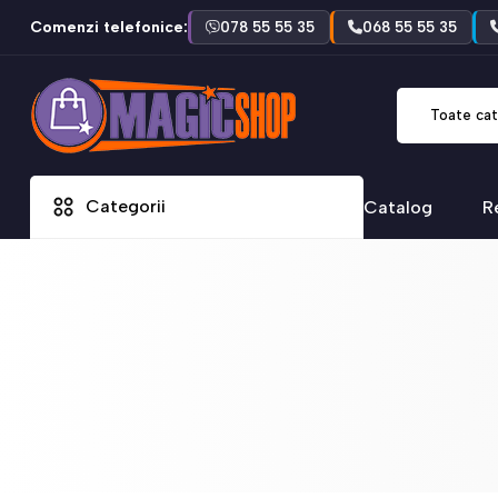
Comenzi telefonice:
078 55 55 35
068 55 55 35
Toate cat
Categorii
Catalog
R