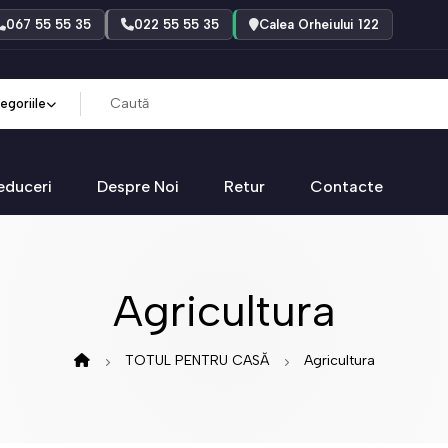
067 55 55 35
022 55 55 35
Calea Orheiului 122
egoriile
educeri
Despre Noi
Retur
Contacte
Agricultura
TOTUL PENTRU CASĂ
Agricultura