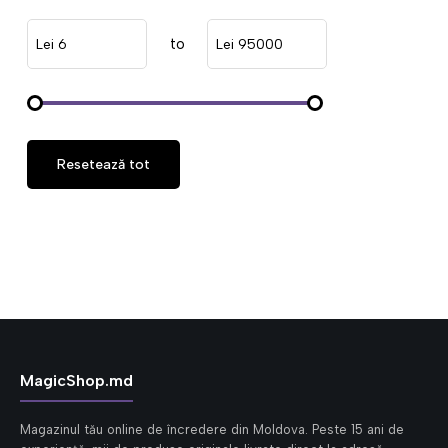
to
Lei
Lei
Resetează tot
MagicShop.md
Magazinul tău online de încredere din Moldova. Peste 15 ani de