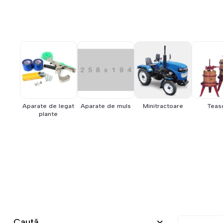
Aparate de legat
Aparate de muls
Minitractoare
Teas
plante
Caută