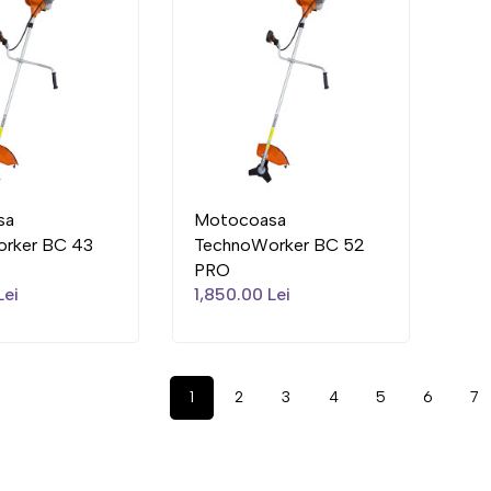
sa
Motocoasa
rker BC 43
TechnoWorker BC 52
PRO
Lei
1,850.00 Lei
1
2
3
4
5
6
7