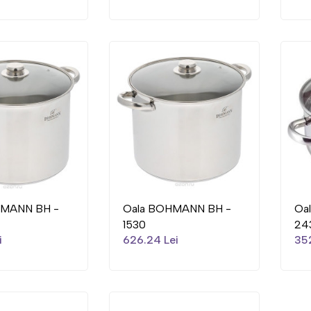
HMANN BH -
Oala BOHMANN BH -
Oa
1530
24
i
626.24 Lei
352