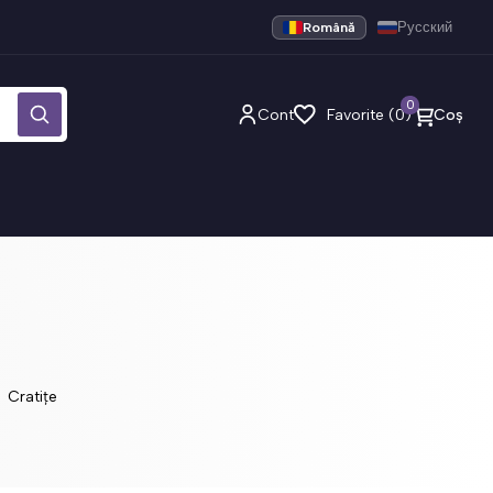
Română
Русский
0
Cont
Favorite (0)
Coș
Cratițe