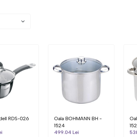
dell RDS-026
Oala BOHMANN BH -
Oa
1524
15
ei
499.04 Lei
538