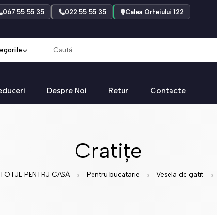
067 55 55 35
022 55 55 35
Calea Orheiului 122
egoriile
educeri
Despre Noi
Retur
Contacte
Cratițe
TOTUL PENTRU CASĂ
Pentru bucatarie
Vesela de gatit