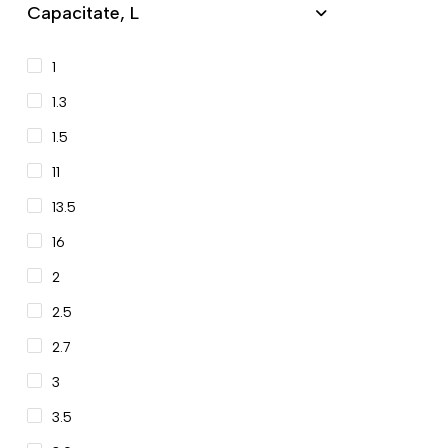
Capacitate, L
1
1.3
1.5
11
13.5
16
2
2.5
2.7
3
3.5