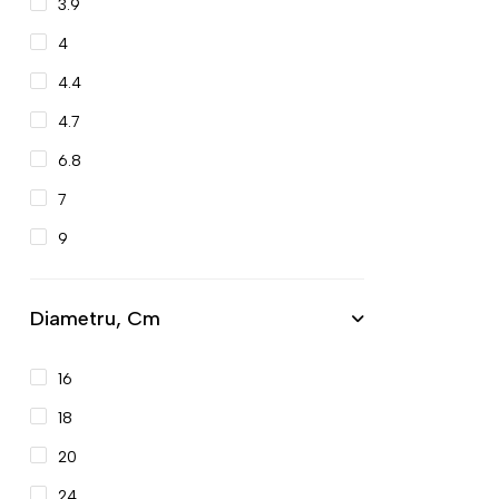
3.9
4
4.4
4.7
6.8
7
9
Diametru, Cm
16
18
20
24