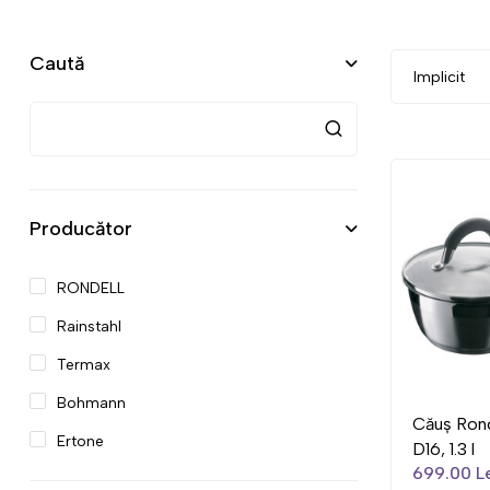
Caută
Producător
RONDELL
Rainstahl
Termax
Bohmann
Căuș Ron
Ertone
D16, 1.3 l
699.00 L