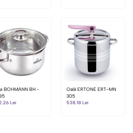
la BOHMANN BH -
Oală ERTONE ERT-MN
35
305
.26 Lei
538.18 Lei