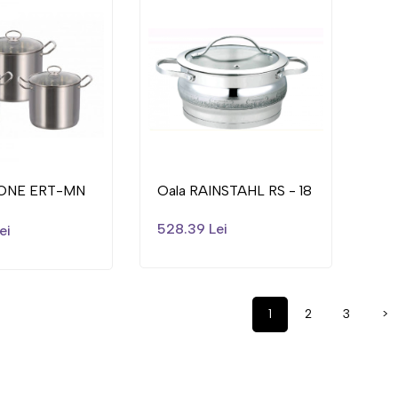
TONE ERT-MN
Oala RAINSTAHL RS - 18
528.39 Lei
ei
1
2
3
>