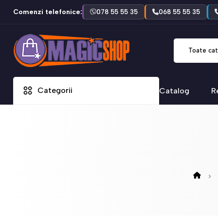
Comenzi telefonice:
078 55 55 35
068 55 55 35
Toate cat
Categorii
Catalog
R