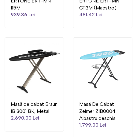
ERTONE ERT-MN
ERTONE ERT-MN
115M
G113M (Maestro)
939.36 Lei
481.42 Lei
Masă de călcat Braun
Masă De Călcat
IB 3001 BK, Metal
Zelmer ZIB0004
2,690.00 Lei
Albastru deschis
1,799.00 Lei