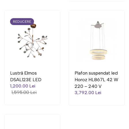
REDUCERE
Lustră Elmos
Plafon suspendat led
DSAL123E LED
Horoz HL867L 42 W
1,200.00 Lei
220 – 240 V
1,595.00 Lei
3,792.00 Lei