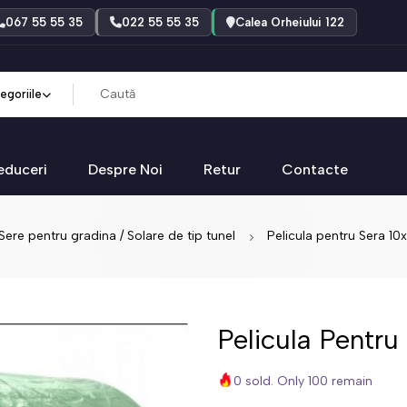
067 55 55 35
022 55 55 35
Calea Orheiului 122
egoriile
educeri
Despre Noi
Retur
Contacte
Sere pentru gradina / Solare de tip tunel
Pelicula pentru Sera 10
Pelicula Pentru
0 sold. Only 100 remain