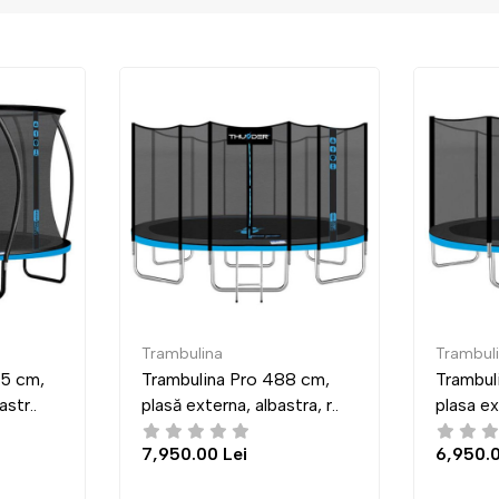
Trambulina
Og
ro 488 cm,
Trambulina Pro 435 cm,
O
 albastra, r..
plasa externa, albastra, ro..
E
i
6,950.00 Lei
2