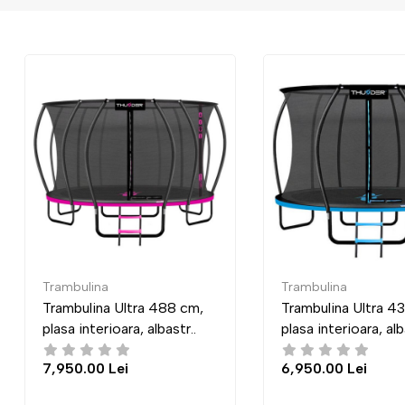
Trambulina
Trambulina
,
Trambulina Ultra 435 cm,
Trambulina P
plasa interioara, albastr..
plasă externa,
6,950.00 Lei
7,950.00 Le