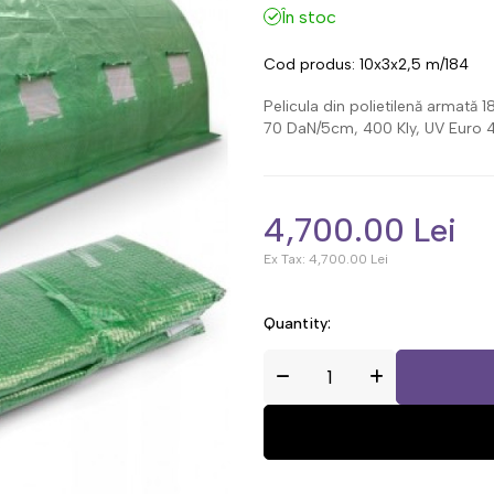
În stoc
Cod produs:
10x3x2,5 m/184
Pelicula din polietilenă armată
70 DaN/5cm, 400 Kly, UV Euro 4
4,700.00 Lei
Ex Tax:
4,700.00 Lei
Quantity: