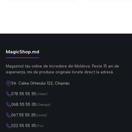
MagicShop.md
Magazinul tău online de încredere din Moldova. Peste 15 ani de
experiență, mii de produse originale livrate direct la adresă.
Str. Calea Orheiului 122, Chișinău
078 55 55 35
(Viber)
068 55 55 35
(Orange)
067 55 55 35
(Unite)
022 55 55 35
(Fix)