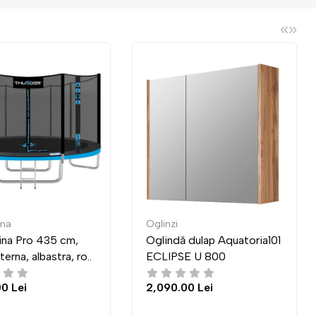
«
»
linzi
Mese de reviste
glindă dulap Aquatoria101
Masa Indart Transformer
CLIPSE U 800
03 (83x83 cm)
,090.00 Lei
4,300.00 Lei