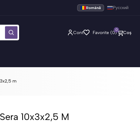
Română
Русский
0
Cont
Favorite (0)
Coș
x3x2,5 m
 Sera 10x3x2,5 M