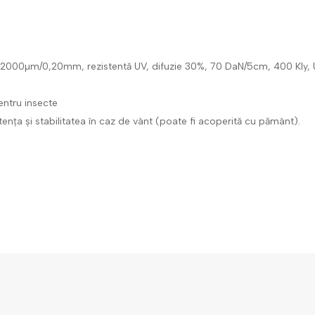
me 2000µm/0,20mm, rezistentă UV, difuzie 30%, 70 DaN/5cm, 400 Kly,
entru insecte
tența și stabilitatea în caz de vânt (poate fi acoperită cu pământ).